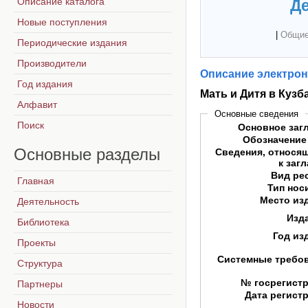
Описание каталога
Де
Новые поступления
|
Общие
Периодические издания
Производители
Описание электрон
Год издания
Мать и Дитя в Кузб
Алфавит
Основные сведения
Поиск
Основное заг
Обозначение
Основные
разделы
Сведения, относя
к заг
Вид ре
Главная
Тип нос
Место из
Деятельность
Изд
Библиотека
Год из
Проекты
Системные требо
Структура
№ госрегист
Партнеры
Дата регист
Новости