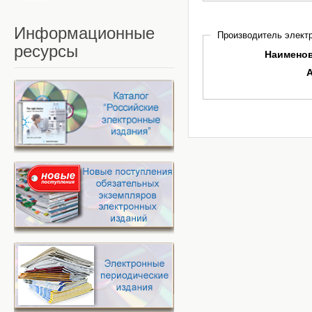
Информационные
Производитель электр
ресурсы
Наимено