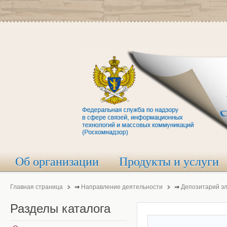
Об организации
Продукты и услуги
Главная страница
⇒
Направление деятельности
⇒
Депозитарий э
Разделы
каталога