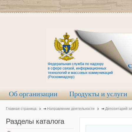
Об организации
Продукты и услуги
Главная страница
⇒
Направление деятельности
⇒
Депозитарий э
Разделы
каталога