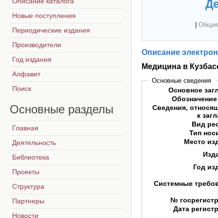
Описание каталога
Де
Новые поступления
|
Общие
Периодические издания
Производители
Описание электрон
Год издания
Медицина в Кузбасс
Алфавит
Основные сведения
Поиск
Основное заг
Обозначение
Основные
разделы
Сведения, относя
к заг
Вид ре
Главная
Тип нос
Место из
Деятельность
Изд
Библиотека
Год из
Проекты
Системные требо
Структура
№ госрегист
Партнеры
Дата регист
Новости