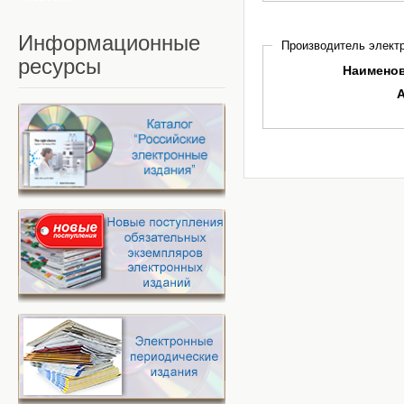
Информационные
Производитель электр
ресурсы
Наимено