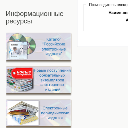
Производитель электр
Информационные
Наимено
ресурсы