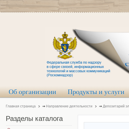
Об организации
Продукты и услуги
Главная страница
⇒
Направление деятельности
⇒
Депозитарий э
Разделы
каталога