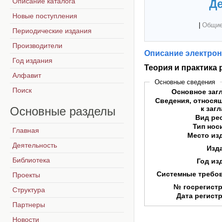
Описание каталога
Де
Новые поступления
|
Общие
Периодические издания
Производители
Описание электрон
Год издания
Теория и практика
Алфавит
Основные сведения
Поиск
Основное заг
Сведения, относя
Основные
разделы
к заг
Вид ре
Тип нос
Главная
Место из
Деятельность
Изд
Библиотека
Год из
Системные требо
Проекты
№ госрегист
Структура
Дата регист
Партнеры
Новости