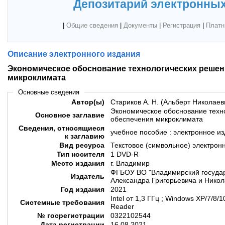
Депозитарий электронных
|
Общие сведения
|
Документы
|
Регистрация
|
Платн
Описание электронного издания
Экономическое обоснование технологических решен
микроклимата
Основные сведения
Автор(ы)
Стариков А. Н. (Альберт Николаев
Экономическое обоснование техн
Основное заглавие
обеспечения микроклимата
Сведения, относящиеся
учебное пособие : электронное и
к заглавию
Вид ресурса
Текстовое (символьное) электрон
Тип носителя
1 DVD-R
Место издания
г. Владимир
ФГБОУ ВО "Владимирский государ
Издатель
Александра Григорьевича и Никол
Год издания
2021
Intel от 1,3 ГГц ; Windows XP/7/8
Системные требования
Reader
№ госрегистрации
0322102544
Дата регистрации
16.08.2021