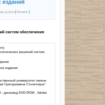
 изданий
ые услуги
|
Каталог
|
ий систем обеспечения
ич)
ологических решений систем
здание
ное издание
ственный университет имени
ая Григорьевича Столетовых"
/10 ; дисковод DVD-ROM ; Adobe