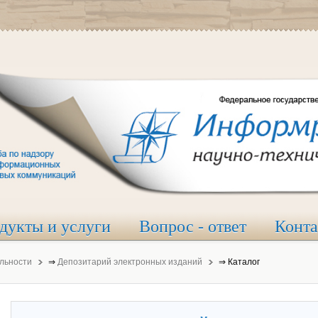
дукты и услуги
Вопрос - ответ
Конт
льности
⇒
Депозитарий электронных изданий
⇒
Каталог