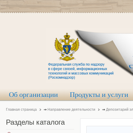
Об организации
Продукты и услуги
Главная страница
⇒
Направление деятельности
⇒
Депозитарий э
Разделы
каталога