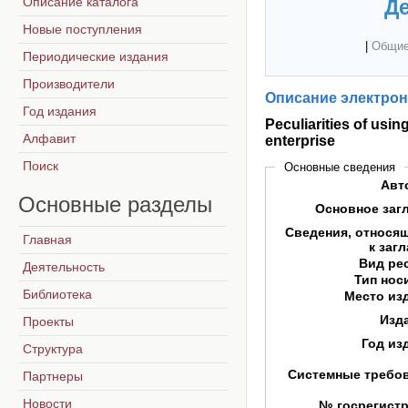
Описание каталога
Де
Новые поступления
|
Общие
Периодические издания
Производители
Описание электрон
Год издания
Peculiarities of usi
Алфавит
enterprise
Поиск
Основные сведения
Авт
Основные
разделы
Основное заг
Сведения, относя
Главная
к заг
Вид ре
Деятельность
Тип нос
Библиотека
Место из
Изд
Проекты
Год из
Структура
Системные требо
Партнеры
Новости
№ госрегист