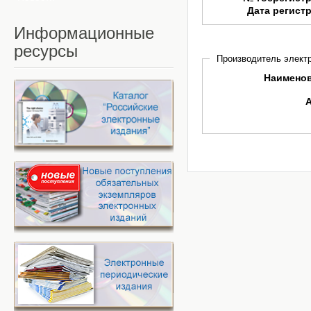
Дата регист
Информационные
ресурсы
Производитель электр
Наимено