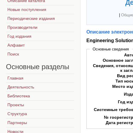
Описание каталога
Де
Новые поступления
|
Общие
Периодические издания
Производители
Описание электрон
Год издания
Engineering Solution
Алфавит
Основные сведения
Поиск
Авт
Основное заг
Основные
разделы
Сведения, относя
к заг
Вид ре
Главная
Тип нос
Место из
Деятельность
Изд
Библиотека
Год из
Проекты
Системные требо
Структура
№ госрегист
Партнеры
Дата регист
Новости