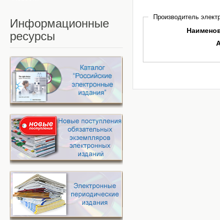
Производитель электр
Информационные
Наимено
ресурсы