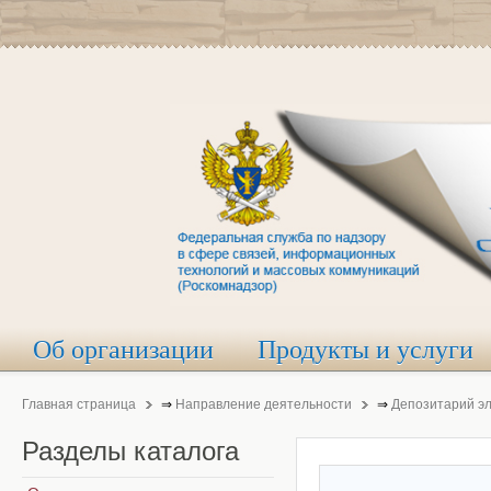
Об организации
Продукты и услуги
Главная страница
⇒
Направление деятельности
⇒
Депозитарий э
Разделы
каталога