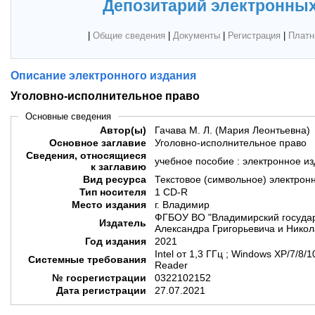
Депозитарий электронных
|
Общие сведения
|
Документы
|
Регистрация
|
Платн
Описание электронного издания
Уголовно-исполнительное право
Основные сведения
Автор(ы)
Гачава М. Л. (Мария Леонтьевна)
Основное заглавие
Уголовно-исполнительное право
Сведения, относящиеся
учебное пособие : электронное и
к заглавию
Вид ресурса
Текстовое (символьное) электрон
Тип носителя
1 CD-R
Место издания
г. Владимир
ФГБОУ ВО "Владимирский государ
Издатель
Александра Григорьевича и Никол
Год издания
2021
Intel от 1,3 ГГц ; Windows XP/7/8
Системные требования
Reader
№ госрегистрации
0322102152
Дата регистрации
27.07.2021