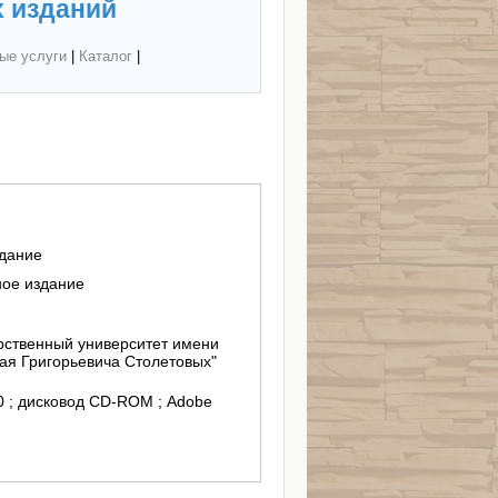
 изданий
ые услуги
|
Каталог
|
здание
ное издание
ственный университет имени
ая Григорьевича Столетовых"
/10 ; дисковод CD-ROM ; Adobe