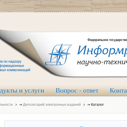
дукты и услуги
Вопрос - ответ
Конт
льности
⇒
Депозитарий электронных изданий
⇒
Каталог