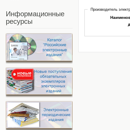
Производитель электр
Информационные
Наимено
ресурсы