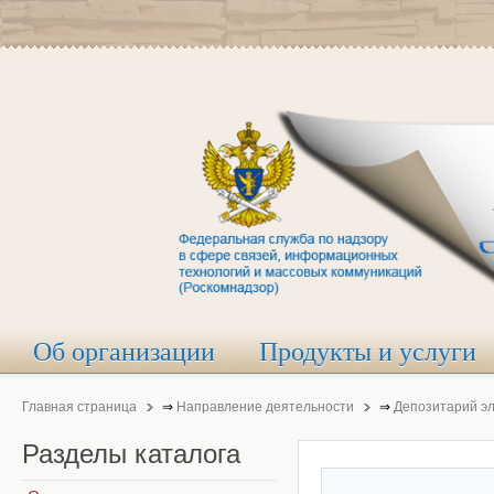
Об организации
Продукты и услуги
Главная страница
⇒
Направление деятельности
⇒
Депозитарий э
Разделы
каталога