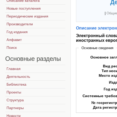
Описание каталога
Де
Новые поступления
|
Общие
Периодические издания
Производители
Описание электрон
Год издания
Электронный слова
Алфавит
иностранных европ
Поиск
Основные сведения
Основные
разделы
Основное заг
Вид ре
Главная
Тип нос
Место из
Деятельность
Изд
Библиотека
Год из
Проекты
Системные требо
Структура
№ госрегист
Дата регист
Партнеры
Новости