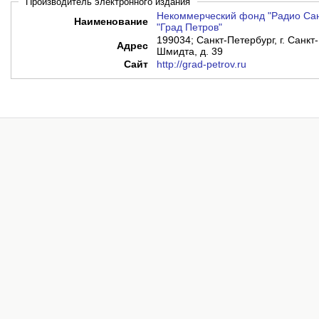
Производитель электронного издания
Некоммерческий фонд "Радио Сан
Наименование
"Град Петров"
199034; Санкт-Петербург, г. Санкт
Адрес
Шмидта, д. 39
Сайт
http://grad-petrov.ru