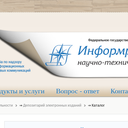
дукты и услуги
Вопрос - ответ
Конт
льности
⇒
Депозитарий электронных изданий
⇒
Каталог