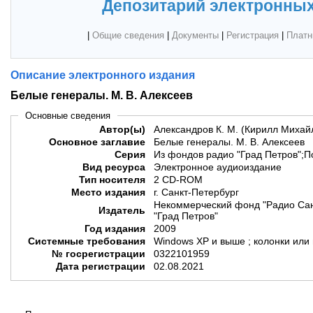
Депозитарий электронных
|
Общие сведения
|
Документы
|
Регистрация
|
Платн
Описание электронного издания
Белые генералы. М. В. Алексеев
Основные сведения
Автор(ы)
Александров К. М. (Кирилл Михай
Основное заглавие
Белые генералы. М. В. Алексеев
Серия
Из фондов радио "Град Петров";
Вид ресурса
Электронное аудиоиздание
Тип носителя
2 CD-ROM
Место издания
г. Санкт-Петербург
Некоммерческий фонд "Радио Сан
Издатель
"Град Петров"
Год издания
2009
Системные требования
Windows XP и выше ; колонки или
№ госрегистрации
0322101959
Дата регистрации
02.08.2021