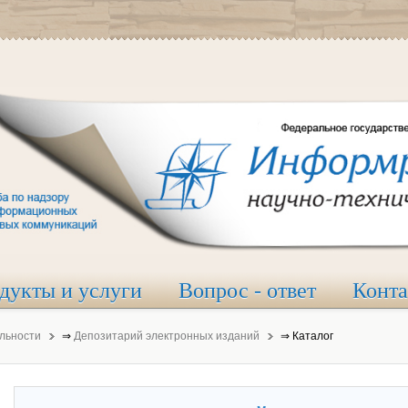
дукты и услуги
Вопрос - ответ
Конт
льности
⇒
Депозитарий электронных изданий
⇒
Каталог