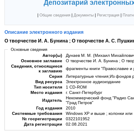
Депозитарий электронных
|
Общие сведения
|
Документы
|
Регистрация
|
Платн
Описание электронного издания
О творчестве И. А. Бунина ; О творчестве А. С. Пушки
Основные сведения
Автор(ы)
Дунаев М. М. (Михаил Михайлови
Основное заглавие
О творчестве И. А. Бунина ; О тво
Сведения, относящиеся
фрагменты книги "Православие и 
к заглавию
Серия
Литературные чтения;Из фондов р
Вид ресурса
Электронное аудиоиздание
Тип носителя
1 CD-ROM
Место издания
г. Санкт-Петербург
Некоммерческий фонд "Радио Сан
Издатель
"Град Петров"
Год издания
2010
Системные требования
Windows XP и выше ; колонки или
№ госрегистрации
0322101952
Дата регистрации
02.08.2021