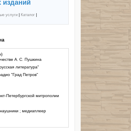
 изданий
ые услуги
|
Каталог
|
на
ч)
рчестве А. С. Пушкина
русская литература"
адио "Град Петров"
кт-Петербургской митрополии
 наушники ; медиаплеер