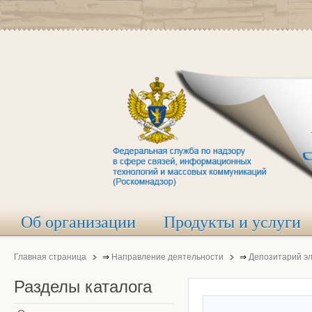
Об организации
Продукты и услуги
Главная страница
⇒
Направление деятельности
⇒
Депозитарий э
Разделы
каталога