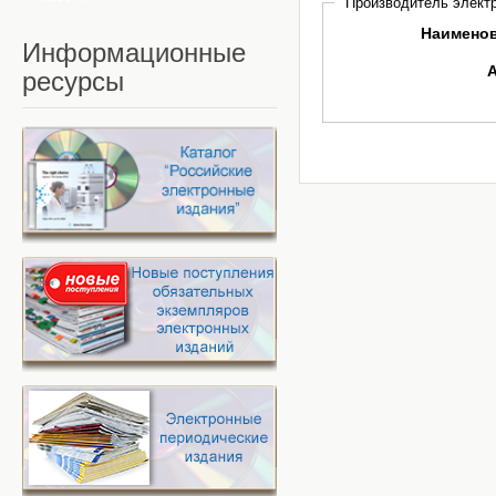
Производитель электр
Наимено
Информационные
ресурсы