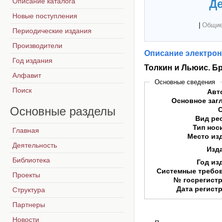
Описание каталога
Де
Новые поступления
|
Общие
Периодические издания
Производители
Описание электрон
Год издания
Толкин и Льюис. Б
Алфавит
Основные сведения
Поиск
Авт
Основное заг
Основные
разделы
Вид ре
Тип нос
Главная
Место из
Деятельность
Изд
Библиотека
Год из
Системные требо
Проекты
№ госрегист
Дата регист
Структура
Партнеры
Новости