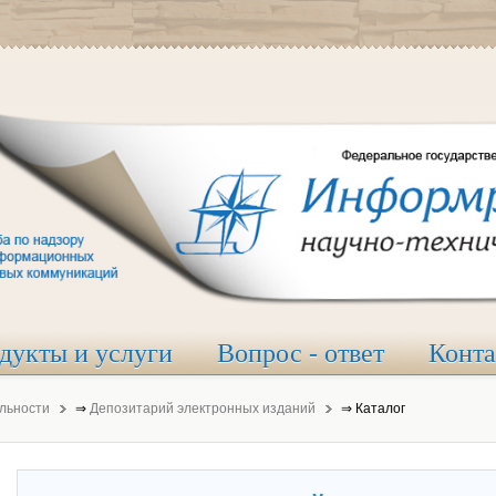
дукты и услуги
Вопрос - ответ
Конт
льности
⇒
Депозитарий электронных изданий
⇒
Каталог