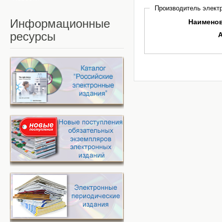
Производитель электр
Информационные
Наимено
ресурсы