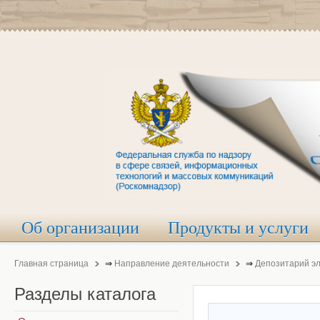
Об организации
Продукты и услуги
Главная страница
⇒
Направление деятельности
⇒
Депозитарий э
Разделы
каталога