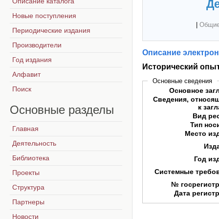
Описание каталога
Де
Новые поступления
|
Общие
Периодические издания
Производители
Описание электрон
Год издания
Исторический опы
Алфавит
Основные сведения
Поиск
Основное заг
Сведения, относя
Основные
разделы
к заг
Вид ре
Тип нос
Главная
Место из
Деятельность
Изд
Библиотека
Год из
Системные требо
Проекты
№ госрегист
Структура
Дата регист
Партнеры
Новости