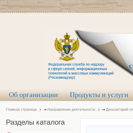
Об организации
Продукты и услуги
Главная страница
⇒
Направление деятельности
⇒
Депозитарий э
Разделы
каталога