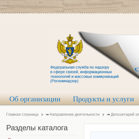
Об организации
Продукты и услуги
Главная страница
⇒
Направление деятельности
⇒
Депозитарий э
Разделы
каталога