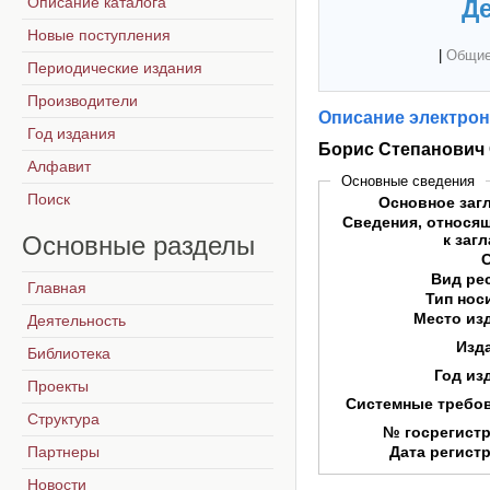
Описание каталога
Де
Новые поступления
|
Общие
Периодические издания
Производители
Описание электрон
Год издания
Борис Степанович
Алфавит
Основные сведения
Поиск
Основное заг
Сведения, относя
Основные
разделы
к заг
Вид ре
Главная
Тип нос
Место из
Деятельность
Изд
Библиотека
Год из
Проекты
Системные требо
Структура
№ госрегист
Партнеры
Дата регист
Новости