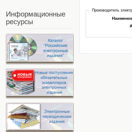
Производитель электр
Информационные
Наимено
ресурсы