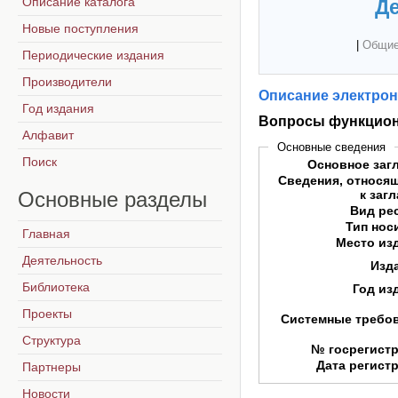
Описание каталога
Де
Новые поступления
|
Общие
Периодические издания
Производители
Описание электрон
Год издания
Вопросы функцион
Алфавит
Основные сведения
Поиск
Основное заг
Сведения, относя
Основные
разделы
к заг
Вид ре
Тип нос
Главная
Место из
Деятельность
Изд
Библиотека
Год из
Проекты
Системные требо
Структура
№ госрегист
Дата регист
Партнеры
Новости