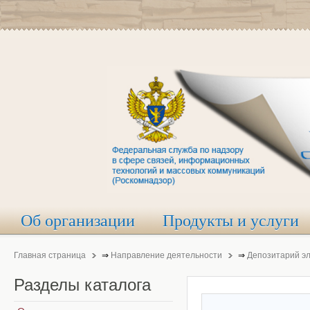
Об организации
Продукты и услуги
Главная страница
⇒
Направление деятельности
⇒
Депозитарий э
Разделы
каталога