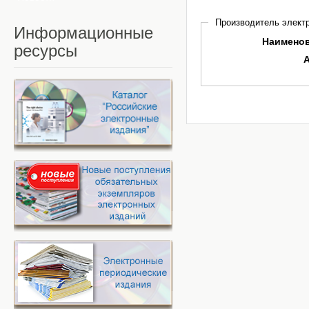
Производитель электр
Информационные
Наимено
ресурсы