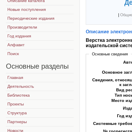
Описание каталога
Де
Новые поступления
|
Общие
Периодические издания
Производители
Описание электрон
Год издания
Верстка электронн
Алфавит
издательской сист
Поиск
Основные сведения
Авт
Основные
разделы
Основное заг
Главная
Сведения, относя
к заг
Деятельность
Вид ре
Библиотека
Тип нос
Место из
Проекты
Изд
Структура
Год из
Партнеры
Системные требо
Новости
№ госрегист