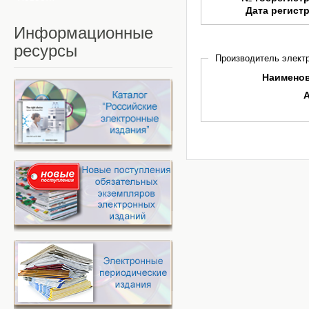
Дата регист
Информационные
ресурсы
Производитель электр
Наимено