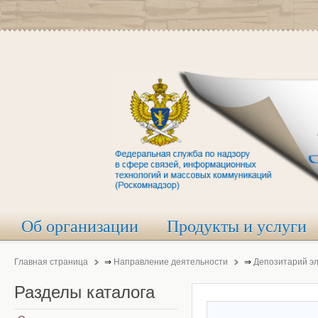
Об организации
Продукты и услуги
Главная страница
⇒
Направление деятельности
⇒
Депозитарий э
Разделы
каталога