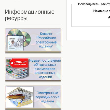
Производитель электр
Информационные
Наимено
ресурсы