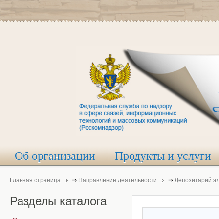
Об организации
Продукты и услуги
Главная страница
⇒
Направление деятельности
⇒
Депозитарий э
Разделы
каталога