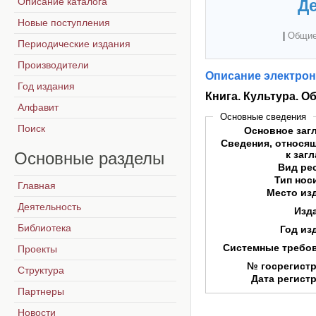
Описание каталога
Де
Новые поступления
|
Общие
Периодические издания
Производители
Описание электрон
Год издания
Книга. Культура. О
Алфавит
Основные сведения
Поиск
Основное заг
Сведения, относя
Основные
разделы
к заг
Вид ре
Тип нос
Главная
Место из
Деятельность
Изд
Библиотека
Год из
Системные требо
Проекты
№ госрегист
Структура
Дата регист
Партнеры
Новости