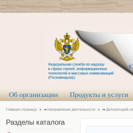
Об организации
Продукты и услуги
Главная страница
⇒
Направление деятельности
⇒
Депозитарий э
Разделы
каталога