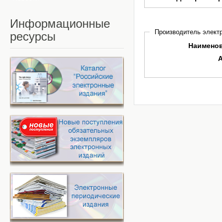
Информационные
Производитель электр
ресурсы
Наимено