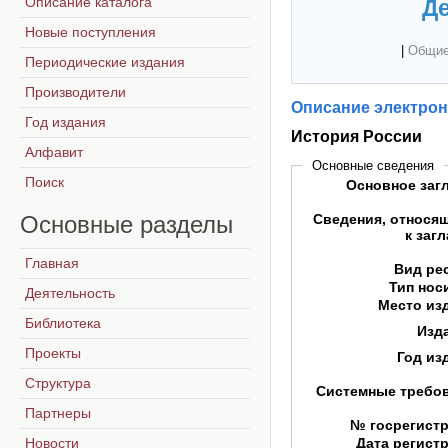
Описание каталога
Де
Новые поступления
|
Общие
Периодические издания
Производители
Описание электрон
Год издания
История России
Алфавит
Основные сведения
Поиск
Основное заг
Основные
разделы
Сведения, относя
к заг
Главная
Вид ре
Тип нос
Деятельность
Место из
Библиотека
Изд
Проекты
Год из
Структура
Системные требо
Партнеры
№ госрегист
Новости
Дата регист