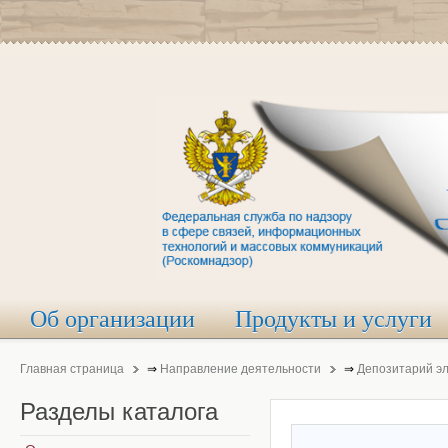
Об организации
Продукты и услуги
Главная страница
⇒
Направление деятельности
⇒
Депозитарий э
Разделы
каталога