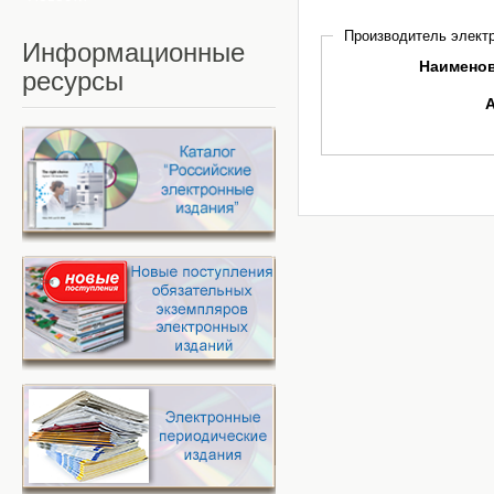
Производитель электр
Информационные
Наимено
ресурсы