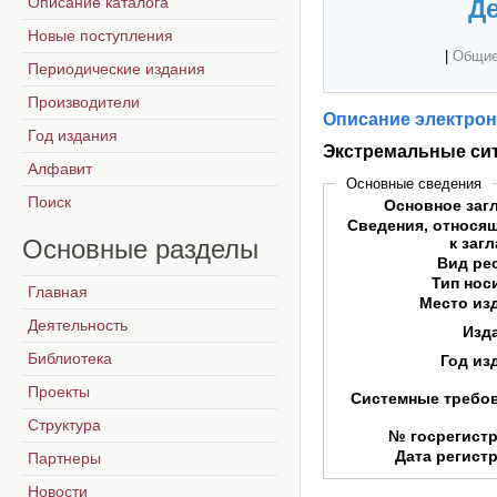
Описание каталога
Де
Новые поступления
|
Общие
Периодические издания
Производители
Описание электрон
Год издания
Экстремальные сит
Алфавит
Основные сведения
Поиск
Основное заг
Сведения, относя
Основные
разделы
к заг
Вид ре
Тип нос
Главная
Место из
Деятельность
Изд
Библиотека
Год из
Проекты
Системные требо
Структура
№ госрегист
Дата регист
Партнеры
Новости