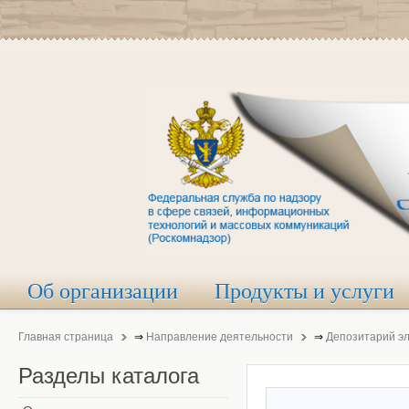
Об организации
Продукты и услуги
Главная страница
⇒
Направление деятельности
⇒
Депозитарий э
Разделы
каталога