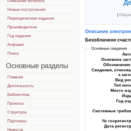
Описание каталога
Де
Новые поступления
|
Общие
Периодические издания
Производители
Описание электрон
Год издания
Безоблачное счаст
Алфавит
Основные сведения
Поиск
Авт
Основное заг
Основные
разделы
Обозначение
Сведения, относя
к заг
Главная
Вид ре
Тип нос
Деятельность
Место из
Библиотека
Изд
Год из
Проекты
Системные требо
Структура
Партнеры
№ госрегист
Дата регист
Новости