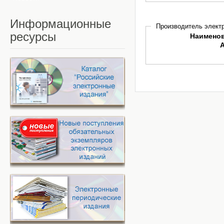
Информационные
Производитель электр
ресурсы
Наимено