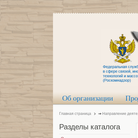
Об организации
Про
Главная страница
⇒
Направление деяте
Разделы
каталога