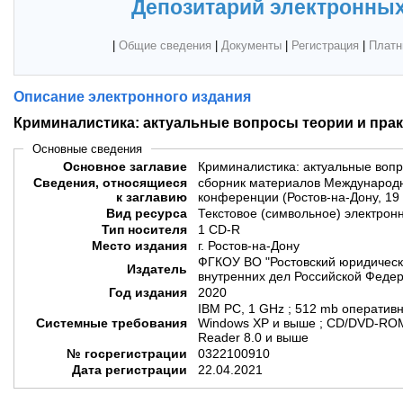
Депозитарий электронных
|
Общие сведения
|
Документы
|
Регистрация
|
Платн
Описание электронного издания
Криминалистика: актуальные вопросы теории и прак
Основные сведения
Основное заглавие
Криминалистика: актуальные вопр
Сведения, относящиеся
сборник материалов Международн
к заглавию
конференции (Ростов-на-Дону, 19
Вид ресурса
Текстовое (символьное) электрон
Тип носителя
1 CD-R
Место издания
г. Ростов-на-Дону
ФГКОУ ВО "Ростовский юридическ
Издатель
внутренних дел Российской Феде
Год издания
2020
IBM PC, 1 GHz ; 512 mb оперативн
Системные требования
Windows XP и выше ; CD/DVD-ROM 
Reader 8.0 и выше
№ госрегистрации
0322100910
Дата регистрации
22.04.2021