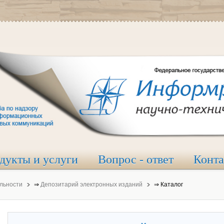
дукты и услуги
Вопрос - ответ
Конт
льности
⇒
Депозитарий электронных изданий
⇒
Каталог