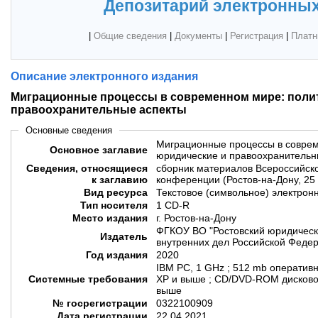
Депозитарий электронных
|
Общие сведения
|
Документы
|
Регистрация
|
Платн
Описание электронного издания
Миграционные процессы в современном мире: полит
правоохранительные аспекты
Основные сведения
Миграционные процессы в соврем
Основное заглавие
юридические и правоохранительн
Сведения, относящиеся
сборник материалов Всероссийск
к заглавию
конференции (Ростов-на-Дону, 25
Вид ресурса
Текстовое (символьное) электрон
Тип носителя
1 CD-R
Место издания
г. Ростов-на-Дону
ФГКОУ ВО "Ростовский юридическ
Издатель
внутренних дел Российской Феде
Год издания
2020
IBM PC, 1 GHz ; 512 mb оператив
Системные требования
XP и выше ; CD/DVD-ROM дисковод
выше
№ госрегистрации
0322100909
Дата регистрации
22.04.2021