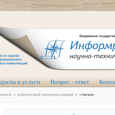
дукты и услуги
Вопрос - ответ
Конт
льности
⇒
Депозитарий электронных изданий
⇒
Каталог