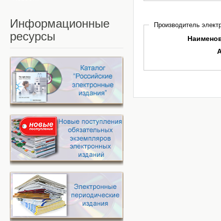
Информационные
Производитель электр
ресурсы
Наимено