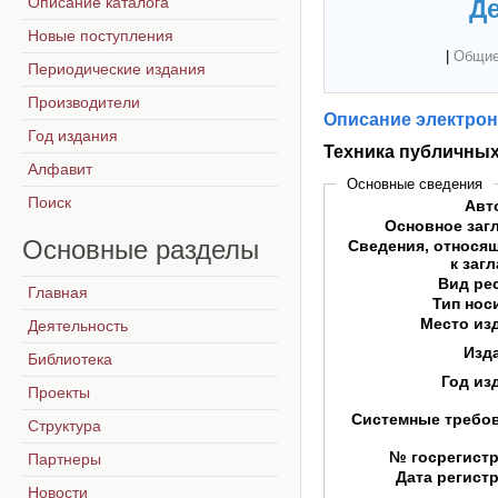
Описание каталога
Де
Новые поступления
|
Общие
Периодические издания
Производители
Описание электрон
Год издания
Техника публичны
Алфавит
Основные сведения
Поиск
Авт
Основное заг
Основные
разделы
Сведения, относя
к заг
Вид ре
Главная
Тип нос
Место из
Деятельность
Изд
Библиотека
Год из
Проекты
Системные требо
Структура
№ госрегист
Партнеры
Дата регист
Новости