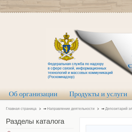
Об организации
Продукты и услуги
Главная страница
⇒
Направление деятельности
⇒
Депозитарий э
Разделы
каталога