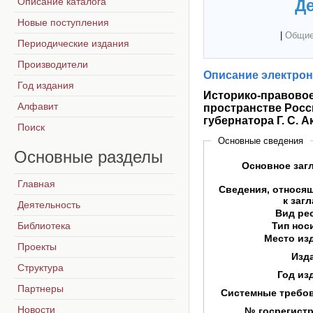
Описание каталога
Де
Новые поступления
|
Общие
Периодические издания
Производители
Описание электрон
Год издания
Историко-правовое
Алфавит
пространстве Росс
губернатора Г. С. 
Поиск
Основные сведения
Основные
разделы
Основное заг
Главная
Сведения, относя
к заг
Деятельность
Вид ре
Библиотека
Тип нос
Место из
Проекты
Изд
Структура
Год из
Партнеры
Системные требо
Новости
№ госрегист