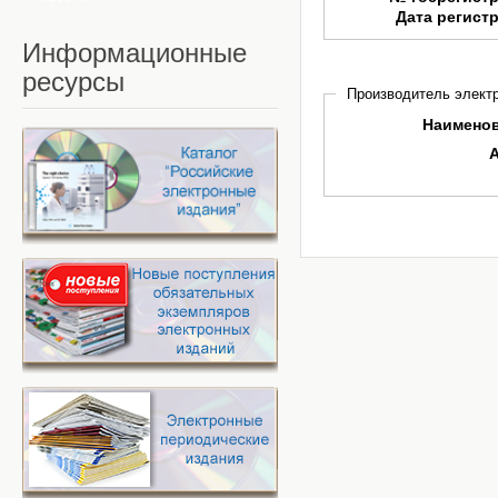
Дата регист
Информационные
ресурсы
Производитель электр
Наимено