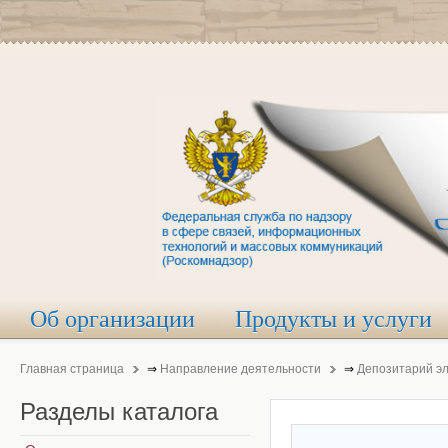
Об организации
Продукты и услуги
Главная страница
⇒
Направление деятельности
⇒
Депозитарий э
Разделы
каталога