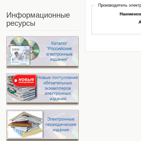
Производитель электр
Информационные
Наимено
ресурсы