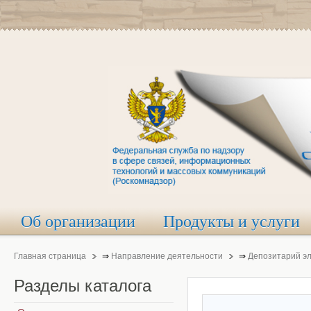
Об организации
Продукты и услуги
Главная страница
⇒
Направление деятельности
⇒
Депозитарий э
Разделы
каталога