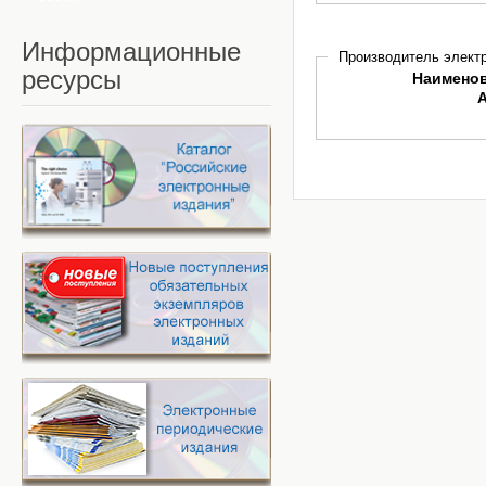
Информационные
Производитель электр
ресурсы
Наимено