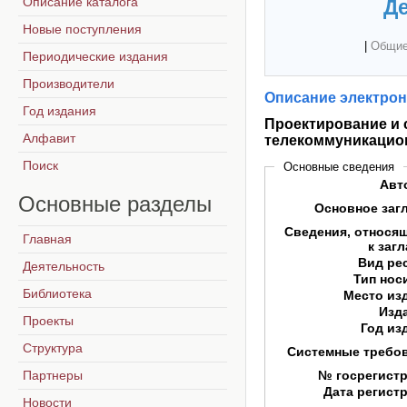
Описание каталога
Де
Новые поступления
|
Общие
Периодические издания
Производители
Описание электрон
Год издания
Проектирование и
Алфавит
телекоммуникацио
Поиск
Основные сведения
Авт
Основные
разделы
Основное заг
Сведения, относя
Главная
к заг
Вид ре
Деятельность
Тип нос
Библиотека
Место из
Изд
Проекты
Год из
Структура
Системные требо
Партнеры
№ госрегист
Дата регист
Новости