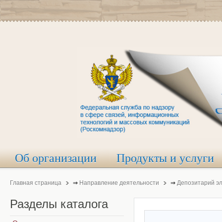
Об организации
Продукты и услуги
Главная страница
⇒
Направление деятельности
⇒
Депозитарий э
Разделы
каталога