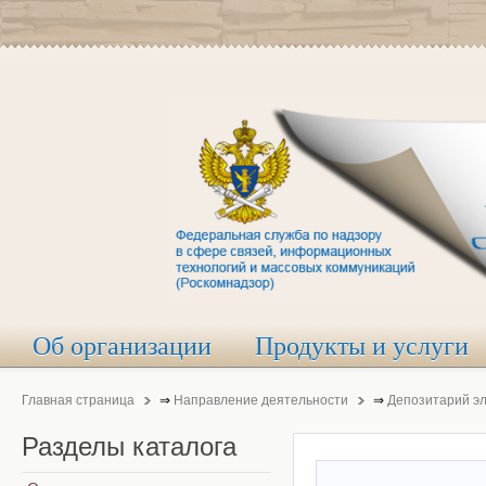
Об организации
Продукты и услуги
Главная страница
⇒
Направление деятельности
⇒
Депозитарий э
Разделы
каталога