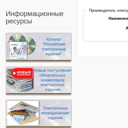
Производитель электр
Информационные
Наимено
ресурсы