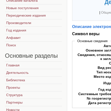
Описание каталога
Де
Новые поступления
|
Общие
Периодические издания
Производители
Описание электрон
Год издания
Символ веры
Алфавит
Основные сведения
Поиск
Авт
Основное заг
Основные
разделы
Сведения, относя
к заг
Главная
Вид ре
Тип нос
Деятельность
Место из
Библиотека
Изд
Проекты
Год из
Системные требо
Структура
№ госрегист
Партнеры
Дата регист
Новости