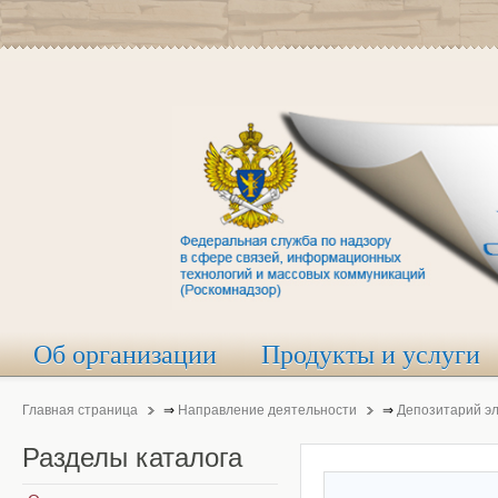
Об организации
Продукты и услуги
Главная страница
⇒
Направление деятельности
⇒
Депозитарий э
Разделы
каталога