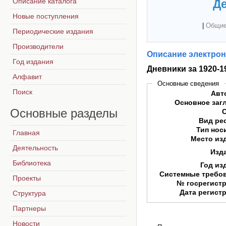
Описание каталога
Де
Новые поступления
|
Общие
Периодические издания
Производители
Описание электрон
Год издания
Дневники за 1920-19
Алфавит
Основные сведения
Поиск
Авт
Основное заг
Основные
разделы
Вид ре
Тип нос
Главная
Место из
Деятельность
Изд
Библиотека
Год из
Системные требо
Проекты
№ госрегист
Дата регист
Структура
Партнеры
Новости