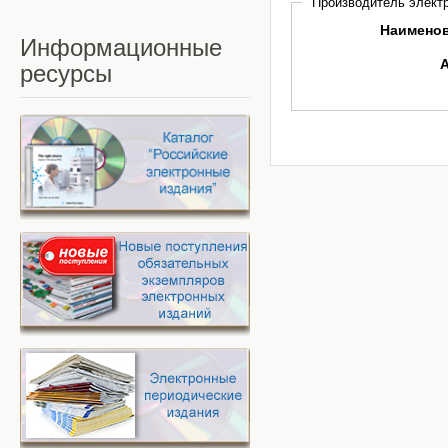
Производитель электр
Наимено
Информационные
ресурсы