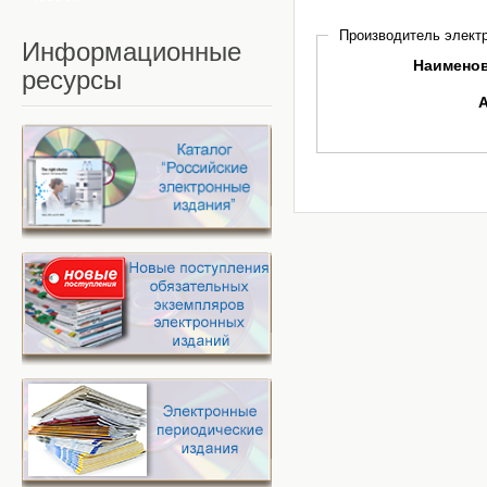
Производитель электр
Информационные
Наимено
ресурсы