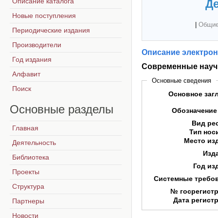
Описание каталога
Де
Новые поступления
|
Общие
Периодические издания
Производители
Описание электрон
Год издания
Современные научн
Алфавит
Основные сведения
Поиск
Основное заг
Основные
разделы
Обозначение
Вид ре
Главная
Тип нос
Место из
Деятельность
Изд
Библиотека
Год из
Проекты
Системные требо
Структура
№ госрегист
Дата регист
Партнеры
Новости