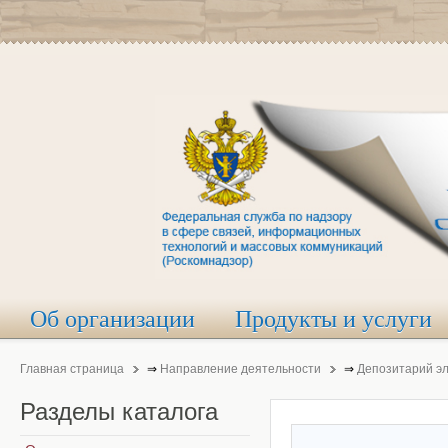
Об организации
Продукты и услуги
Главная страница
⇒
Направление деятельности
⇒
Депозитарий э
Разделы
каталога