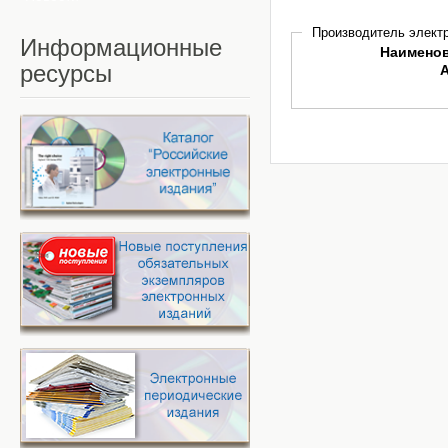
Производитель электр
Информационные
Наимено
ресурсы