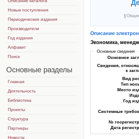
Описание каталога
Де
Новые поступления
|
Общие
Периодические издания
Производители
Описание электрон
Год издания
Экономика, менедж
Алфавит
Основные сведения
Поиск
Основное заг
Сведения, относя
Основные
разделы
к заг
Вид ре
Главная
Тип нос
Место из
Деятельность
Изд
Библиотека
Год из
Проекты
Системные требо
Структура
№ госрегист
Дата регист
Партнеры
Новости