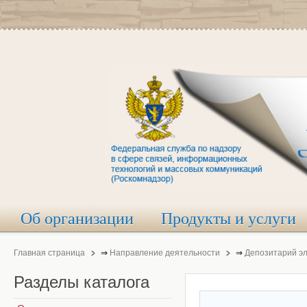
Об организации
Продукты и услуги
Главная страница
⇒
Направление деятельности
⇒
Депозитарий э
Разделы
каталога