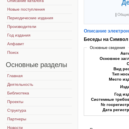
Описание каталога
Де
Новые поступления
|
Общие
Периодические издания
Производители
Описание электрон
Год издания
Беседы на Символ
Алфавит
Основные сведения
Поиск
Авт
Основное заг
Основные
разделы
Вид ре
Тип нос
Главная
Место из
Деятельность
Изд
Библиотека
Год из
Системные требо
Проекты
№ госрегист
Дата регист
Структура
Партнеры
Новости