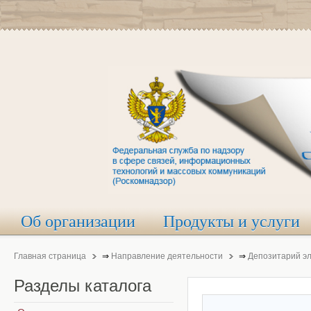
Об организации
Продукты и услуги
Главная страница
⇒
Направление деятельности
⇒
Депозитарий э
Разделы
каталога