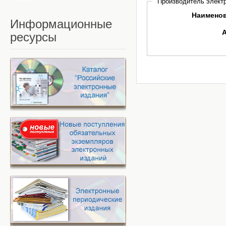
Производитель электр
Наимено
Информационные
ресурсы