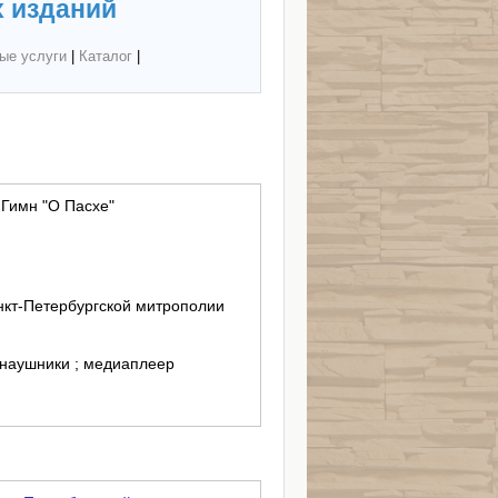
 изданий
ые услуги
|
Каталог
|
 Гимн "О Пасхе"
кт-Петербургской митрополии
 наушники ; медиаплеер