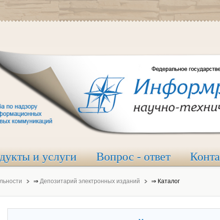
дукты и услуги
Вопрос - ответ
Конт
льности
⇒
Депозитарий электронных изданий
⇒
Каталог