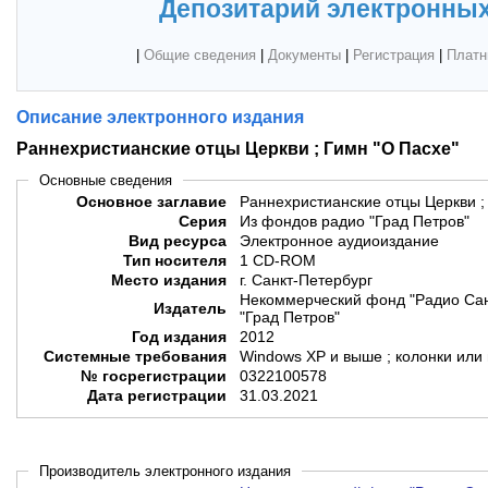
Депозитарий электронных
|
Общие сведения
|
Документы
|
Регистрация
|
Платн
Описание электронного издания
Раннехристианские отцы Церкви ; Гимн "О Пасхе"
Основные сведения
Основное заглавие
Раннехристианские отцы Церкви ;
Серия
Из фондов радио "Град Петров"
Вид ресурса
Электронное аудиоиздание
Тип носителя
1 CD-ROM
Место издания
г. Санкт-Петербург
Некоммерческий фонд "Радио Сан
Издатель
"Град Петров"
Год издания
2012
Системные требования
Windows XP и выше ; колонки или
№ госрегистрации
0322100578
Дата регистрации
31.03.2021
Производитель электронного издания