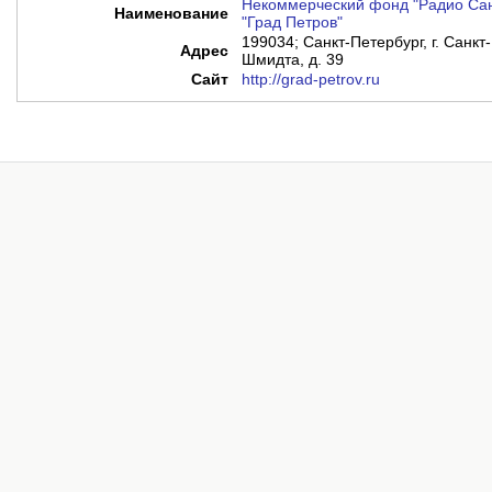
Некоммерческий фонд "Радио Сан
Наименование
"Град Петров"
199034; Санкт-Петербург, г. Санкт
Адрес
Шмидта, д. 39
Сайт
http://grad-petrov.ru