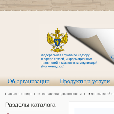
Об организации
Продукты и услуги
Главная страница
⇒
Направление деятельности
⇒
Депозитарий э
Разделы
каталога