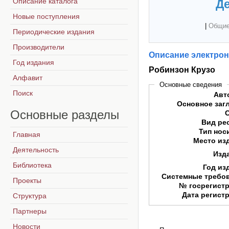
Описание каталога
Де
Новые поступления
|
Общие
Периодические издания
Производители
Описание электрон
Год издания
Робинзон Крузо
Алфавит
Основные сведения
Поиск
Авт
Основное заг
Основные
разделы
Вид ре
Тип нос
Главная
Место из
Деятельность
Изд
Библиотека
Год из
Системные требо
Проекты
№ госрегист
Дата регист
Структура
Партнеры
Новости