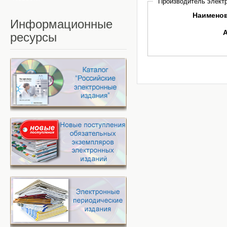
Производитель электр
Наимено
Информационные
ресурсы