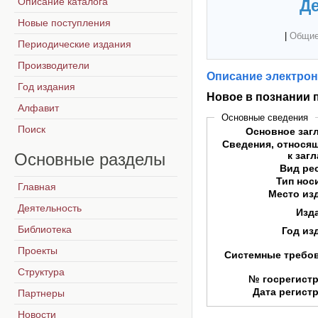
Описание каталога
Де
Новые поступления
|
Общие
Периодические издания
Производители
Описание электрон
Год издания
Новое в познании 
Алфавит
Основные сведения
Поиск
Основное заг
Сведения, относя
Основные
разделы
к заг
Вид ре
Тип нос
Главная
Место из
Деятельность
Изд
Библиотека
Год из
Проекты
Системные требо
Структура
№ госрегист
Дата регист
Партнеры
Новости