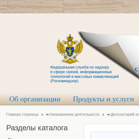
Об организации
Продукты и услуги
Главная страница
⇒
Направление деятельности
⇒
Депозитарий э
Разделы
каталога