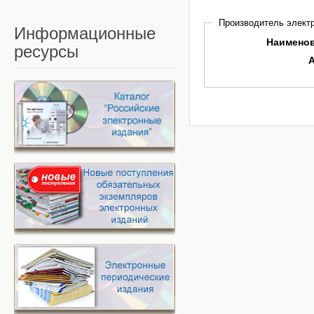
Производитель электр
Информационные
Наимено
ресурсы