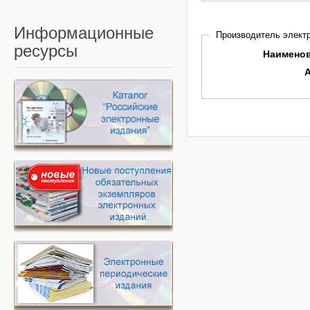
Информационные
Производитель электр
ресурсы
Наимено