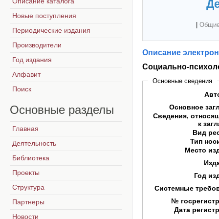
Описание каталога
Де
Новые поступления
|
Общие
Периодические издания
Производители
Описание электрон
Год издания
Социально-психол
Алфавит
Основные сведения
Поиск
Авт
Основные
разделы
Основное заг
Сведения, относя
к заг
Главная
Вид ре
Тип нос
Деятельность
Место из
Библиотека
Изд
Проекты
Год из
Структура
Системные требо
№ госрегист
Партнеры
Дата регист
Новости