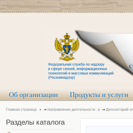
Об организации
Продукты и услуги
Главная страница
⇒
Направление деятельности
⇒
Депозитарий э
Разделы
каталога