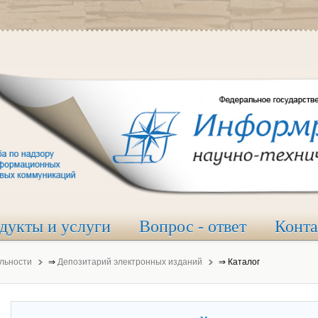
дукты и услуги
Вопрос - ответ
Конт
льности
⇒
Депозитарий электронных изданий
⇒
Каталог