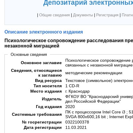
Депозитарий электронных
|
Общие сведения
|
Документы
|
Регистрация
|
Платн
Описание электронного издания
Психологическое сопровождение расследования пре
незаконной миграцией
Основные сведения
Психологическое сопровождение 
Основное заглавие
связанных с незаконной миграцие
Сведения, относящиеся
методические рекомендации
к заглавию
Вид ресурса
Текстовое (символьное) электрон
Тип носителя
1 CD-R
Место издания
г. Краснодар
ФГКОУ ВО "Краснодарский универ
Издатель
дел Российской Федерации"
Год издания
2020
ПК с процессором Intel Core i3 ; 5
Системные требования
SVGA 800x600,16 bit ; Internet Exp
№ госрегистрации
0322100378
Дата регистрации
11.03.2021