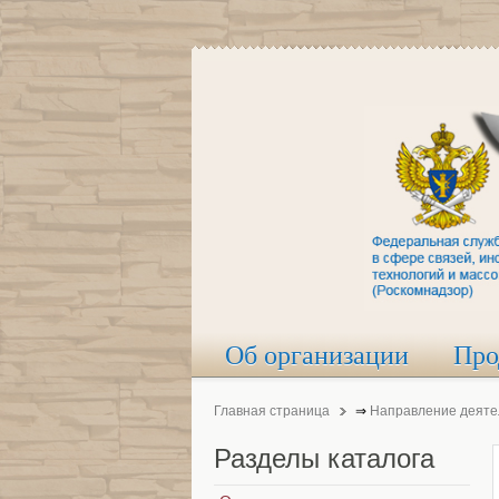
Об организации
Про
Главная страница
⇒
Направление деяте
Разделы
каталога