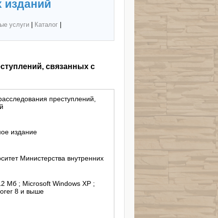
 изданий
ые услуги
|
Каталог
|
ступлений, связанных с
расследования преступлений,
й
ное издание
ситет Министерства внутренних
12 Mб ; Microsoft Windows XP ;
lorer 8 и выше