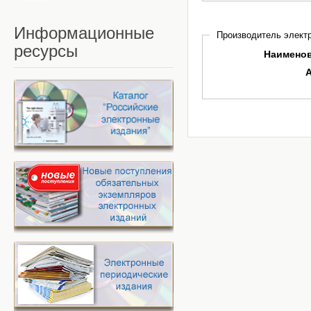
Информационные
Производитель электр
ресурсы
Наимено