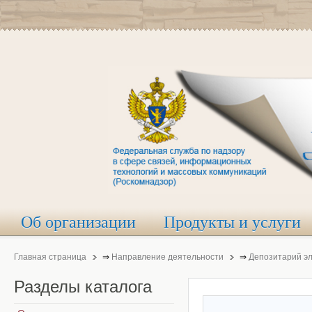
Об организации
Продукты и услуги
Главная страница
⇒
Направление деятельности
⇒
Депозитарий э
Разделы
каталога