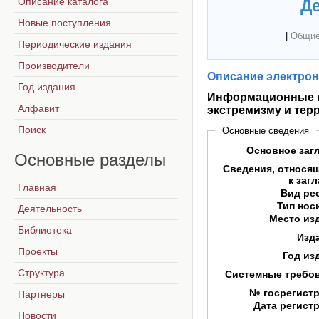
Описание каталога
Де
Новые поступления
|
Общие
Периодические издания
Производители
Описание электрон
Год издания
Информационные и
Алфавит
экстремизму и тер
Поиск
Основные сведения
Основное заг
Основные
разделы
Сведения, относя
к заг
Главная
Вид ре
Тип нос
Деятельность
Место из
Библиотека
Изд
Проекты
Год из
Структура
Системные требо
№ госрегист
Партнеры
Дата регист
Новости