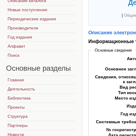
Описание каталога
Де
Новые поступления
|
Общие
Периодические издания
Производители
Описание электрон
Год издания
Информационные т
Алфавит
Основные сведения
Поиск
Авт
Основные
разделы
Основное заг
Сведения, относя
Главная
к заг
Вид ре
Деятельность
Тип нос
Библиотека
Место из
Изд
Проекты
Год из
Структура
Системные требо
Партнеры
№ госрегист
Новости
Дата регист