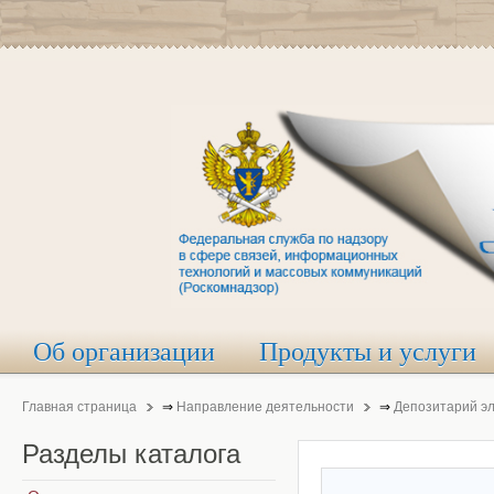
Об организации
Продукты и услуги
Главная страница
⇒
Направление деятельности
⇒
Депозитарий э
Разделы
каталога