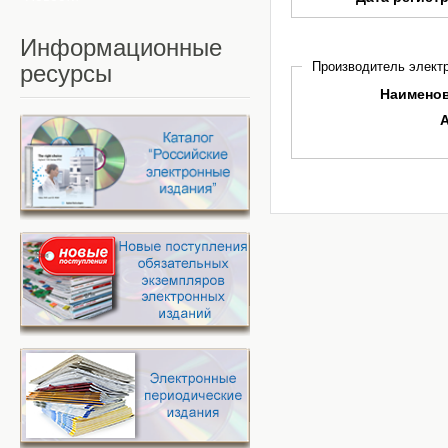
Информационные
Производитель электр
ресурсы
Наимено