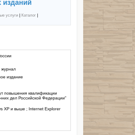
 изданий
ые услуги
|
Каталог
|
оссии
й журнал
ное издание
ут повышения квалификации
нних дел Российской Федерации"
 XP и выше ; Internet Explorer