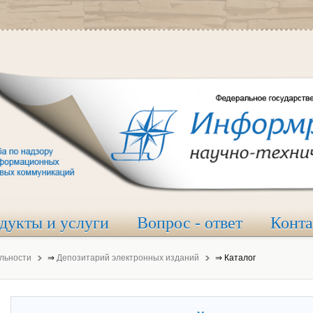
дукты и услуги
Вопрос - ответ
Конт
льности
⇒
Депозитарий электронных изданий
⇒
Каталог