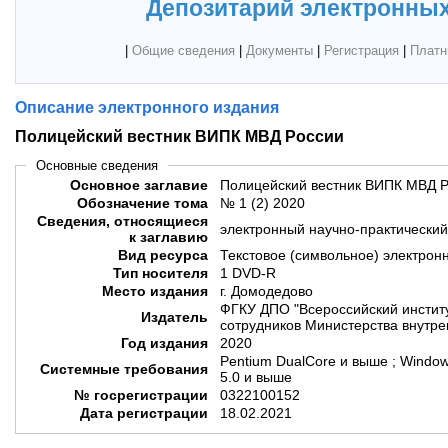
Депозитарий электронных
|
Общие сведения
|
Документы
|
Регистрация
|
Платн
Описание электронного издания
Полицейский вестник ВИПК МВД России
Основные сведения
Основное заглавие
Полицейский вестник ВИПК МВД Р
Обозначение тома
№ 1 (2) 2020
Сведения, относящиеся
электронный научно-практически
к заглавию
Вид ресурса
Текстовое (символьное) электрон
Тип носителя
1 DVD-R
Место издания
г. Домодедово
ФГКУ ДПО "Всероссийский инстит
Издатель
сотрудников Министерства внутре
Год издания
2020
Pentium DualCore и выше ; Windows
Системные требования
5.0 и выше
№ госрегистрации
0322100152
Дата регистрации
18.02.2021