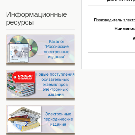
Информационные
Производитель электр
ресурсы
Наимено