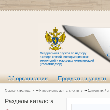
Об организации
Продукты и услуги
Главная страница
⇒
Направление деятельности
⇒
Депозитарий э
Разделы
каталога