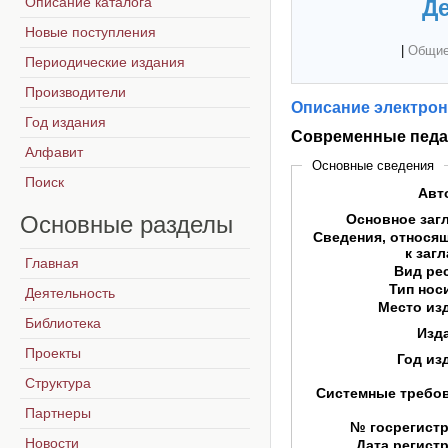
Описание каталога
Де
Новые поступления
|
Общие
Периодические издания
Производители
Описание электрон
Год издания
Современные педа
Алфавит
Основные сведения
Поиск
Авт
Основные
разделы
Основное заг
Сведения, относя
к заг
Главная
Вид ре
Тип нос
Деятельность
Место из
Библиотека
Изд
Проекты
Год из
Структура
Системные требо
Партнеры
№ госрегист
Новости
Дата регист