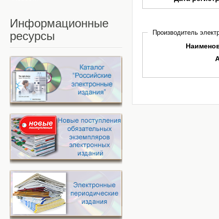
Информационные
Производитель электр
ресурсы
Наимено