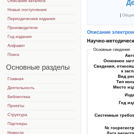
Описание каталога
Де
Новые поступления
|
Общие
Периодические издания
Производители
Описание электрон
Год издания
Научно-методическ
Алфавит
Основные сведения
Поиск
Авт
Основное заг
Основные
разделы
Сведения, относя
к заг
Вид ре
Главная
Тип нос
Место из
Деятельность
Изд
Библиотека
Год из
Проекты
Структура
Системные требо
Партнеры
№ госрегист
Новости
Дата регист