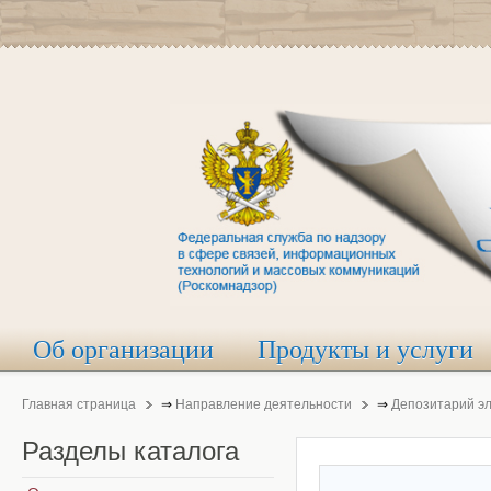
Об организации
Продукты и услуги
Главная страница
⇒
Направление деятельности
⇒
Депозитарий э
Разделы
каталога