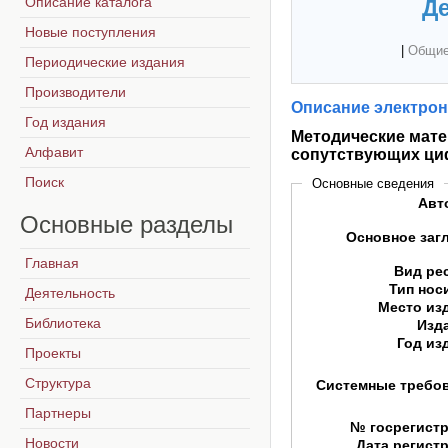
Описание каталога
Де
Новые поступления
|
Общие
Периодические издания
Производители
Описание электрон
Год издания
Методические мате
Алфавит
сопутствующих ци
Поиск
Основные сведения
Авт
Основные
разделы
Основное заг
Главная
Вид ре
Тип нос
Деятельность
Место из
Библиотека
Изд
Год из
Проекты
Структура
Системные требо
Партнеры
№ госрегист
Новости
Дата регист