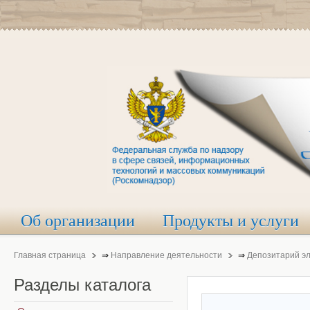
Об организации
Продукты и услуги
Главная страница
⇒
Направление деятельности
⇒
Депозитарий э
Разделы
каталога