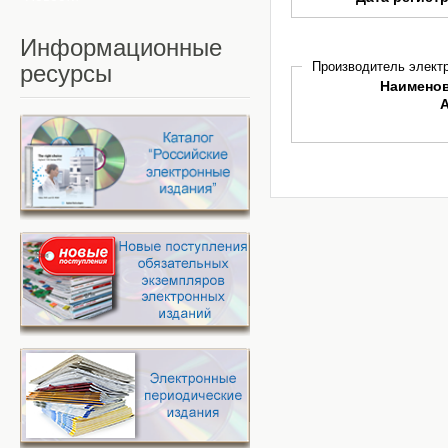
Информационные
Производитель электр
ресурсы
Наимено