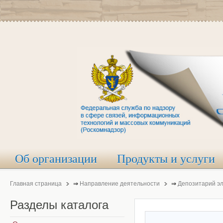
Об организации
Продукты и услуги
Главная страница
⇒
Направление деятельности
⇒
Депозитарий э
Разделы
каталога