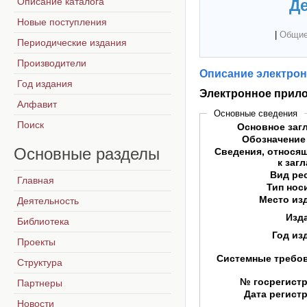
Описание каталога
Де
Новые поступления
|
Общие
Периодические издания
Производители
Описание электрон
Год издания
Электронное прило
Алфавит
Основные сведения
Поиск
Основное заг
Обозначение
Основные
разделы
Сведения, относя
к заг
Вид ре
Главная
Тип нос
Место из
Деятельность
Изд
Библиотека
Год из
Проекты
Системные требо
Структура
№ госрегист
Партнеры
Дата регист
Новости