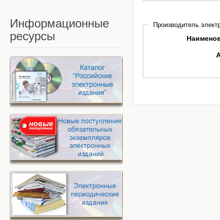
Информационные
Производитель электр
ресурсы
Наимено