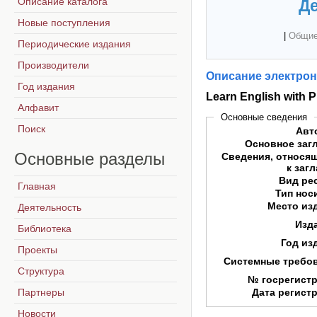
Описание каталога
Де
Новые поступления
|
Общие
Периодические издания
Производители
Описание электрон
Год издания
Learn English with 
Алфавит
Основные сведения
Поиск
Авт
Основное заг
Основные
разделы
Сведения, относя
к заг
Вид ре
Главная
Тип нос
Место из
Деятельность
Изд
Библиотека
Год из
Проекты
Системные требо
Структура
№ госрегист
Партнеры
Дата регист
Новости