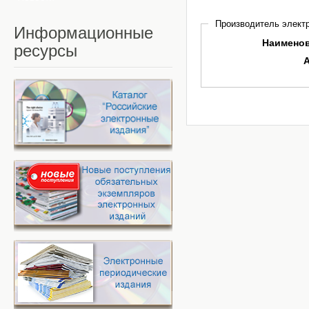
Производитель электр
Информационные
Наимено
ресурсы