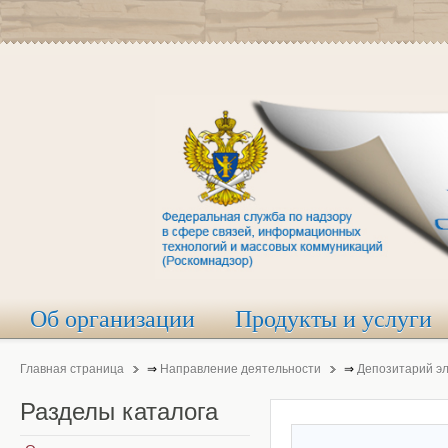
Об организации
Продукты и услуги
Главная страница
⇒
Направление деятельности
⇒
Депозитарий э
Разделы
каталога