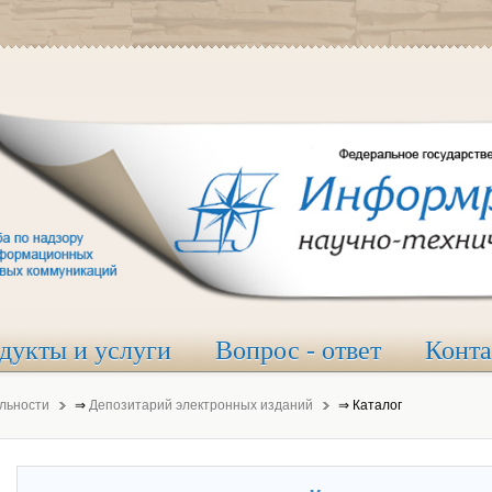
дукты и услуги
Вопрос - ответ
Конт
льности
⇒
Депозитарий электронных изданий
⇒
Каталог