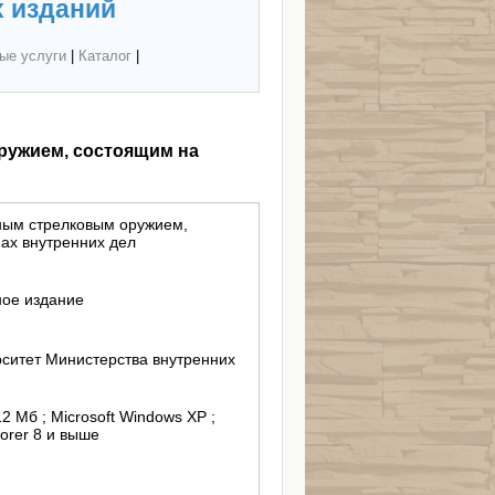
 изданий
ые услуги
|
Каталог
|
ружием, состоящим на
ным стрелковым оружием,
ах внутренних дел
ное издание
ситет Министерства внутренних
12 Mб ; Microsoft Windows XP ;
lorer 8 и выше