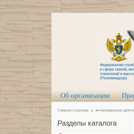
Об организации
Про
Главная страница
⇒
Направление деяте
Разделы
каталога