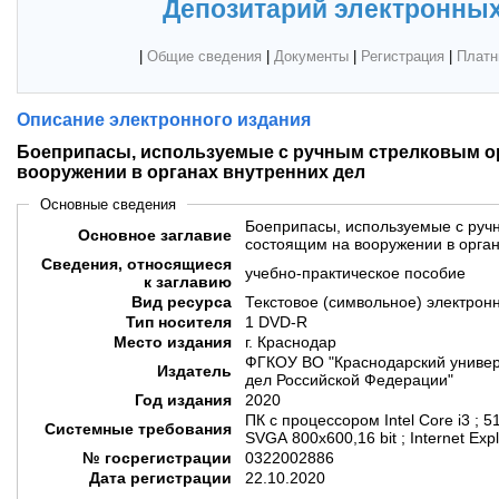
Депозитарий электронных
|
Общие сведения
|
Документы
|
Регистрация
|
Платн
Описание электронного издания
Боеприпасы, используемые с ручным стрелковым о
вооружении в органах внутренних дел
Основные сведения
Боеприпасы, используемые с руч
Основное заглавие
состоящим на вооружении в орган
Сведения, относящиеся
учебно-практическое пособие
к заглавию
Вид ресурса
Текстовое (символьное) электрон
Тип носителя
1 DVD-R
Место издания
г. Краснодар
ФГКОУ ВО "Краснодарский универ
Издатель
дел Российской Федерации"
Год издания
2020
ПК с процессором Intel Core i3 ; 5
Системные требования
SVGA 800x600,16 bit ; Internet Exp
№ госрегистрации
0322002886
Дата регистрации
22.10.2020