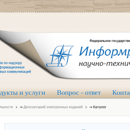
дукты и услуги
Вопрос - ответ
Конт
льности
⇒
Депозитарий электронных изданий
⇒
Каталог