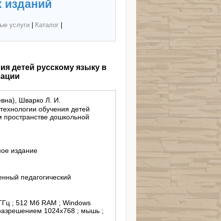
 изданий
ые услуги
|
Каталог
|
ия детей русскому языку в
зации
вна), Шварко Л. И.
технологии обучения детей
м пространстве дошкольной
ное издание
енный педагогический
 ГГц ; 512 Мб RAM ; Windows
 разрешением 1024х768 ; мышь ;