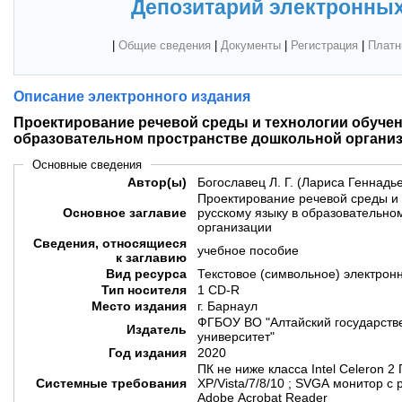
Депозитарий электронных
|
Общие сведения
|
Документы
|
Регистрация
|
Платн
Описание электронного издания
Проектирование речевой среды и технологии обучен
образовательном пространстве дошкольной органи
Основные сведения
Автор(ы)
Богославец Л. Г. (Лариса Геннадье
Проектирование речевой среды и 
Основное заглавие
русскому языку в образовательно
организации
Сведения, относящиеся
учебное пособие
к заглавию
Вид ресурса
Текстовое (символьное) электрон
Тип носителя
1 CD-R
Место издания
г. Барнаул
ФГБОУ ВО "Алтайский государств
Издатель
университет"
Год издания
2020
ПК не ниже класса Intel Celeron 2
Системные требования
XP/Vista/7/8/10 ; SVGA монитор с
Adobe Acrobat Reader