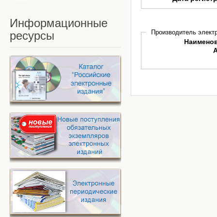
Информационные
Производитель электр
ресурсы
Наимено