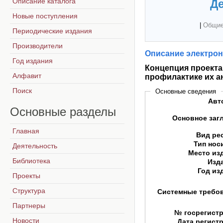
Описание каталога
Де
Новые поступления
|
Общие
Периодические издания
Производители
Описание электрон
Год издания
Концепция проекта
Алфавит
профилактике их а
Поиск
Основные сведения
Авт
Основные
разделы
Основное заг
Главная
Вид ре
Тип нос
Деятельность
Место из
Библиотека
Изд
Год из
Проекты
Структура
Системные требо
Партнеры
№ госрегист
Новости
Дата регист