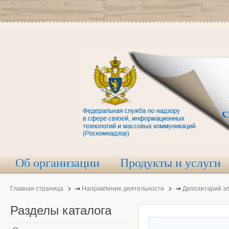
Об организации
Продукты и услуги
Главная страница
⇒
Направление деятельности
⇒
Депозитарий э
Разделы
каталога