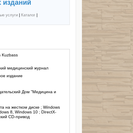
 изданий
ые услуги
|
Каталог
|
n Kuzbass
кий медицинский журнал
ное издание
дательский Дом "Медицина и
та на жестком диске ; Windows
dows 8, Windows 10 ; DirectX-
ский CD-привод