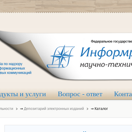
дукты и услуги
Вопрос - ответ
Конт
льности
⇒
Депозитарий электронных изданий
⇒
Каталог