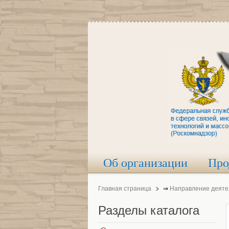
Об организации
Про
Главная страница
⇒
Направление деяте
Разделы
каталога