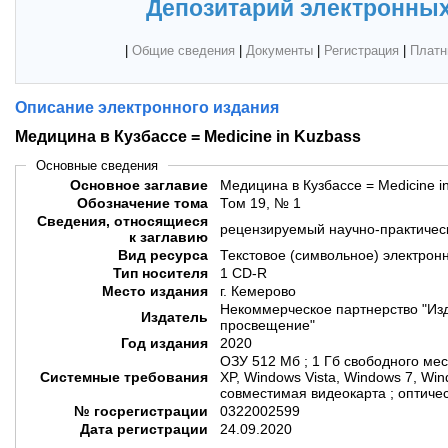
Депозитарий электронных
|
Общие сведения
|
Документы
|
Регистрация
|
Платн
Описание электронного издания
Медицина в Кузбассе = Medicine in Kuzbass
Основные сведения
Основное заглавие
Медицина в Кузбассе = Medicine i
Обозначение тома
Том 19, № 1
Сведения, относящиеся
рецензируемый научно-практичес
к заглавию
Вид ресурса
Текстовое (символьное) электрон
Тип носителя
1 CD-R
Место издания
г. Кемерово
Некоммерческое партнерство "Из
Издатель
просвещение"
Год издания
2020
ОЗУ 512 Мб ; 1 Гб свободного мес
Системные требования
XP, Windows Vista, Windows 7, Win
совместимая видеокарта ; оптиче
№ госрегистрации
0322002599
Дата регистрации
24.09.2020