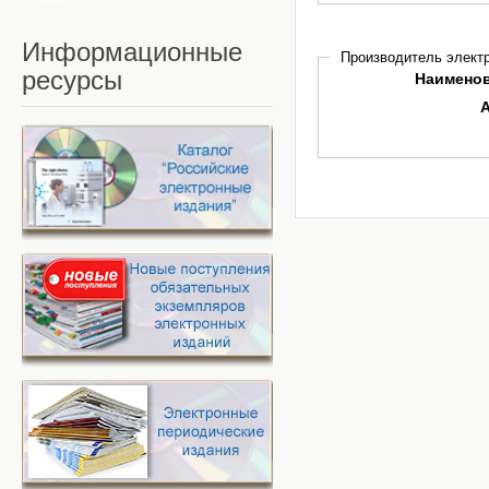
Информационные
Производитель электр
ресурсы
Наимено