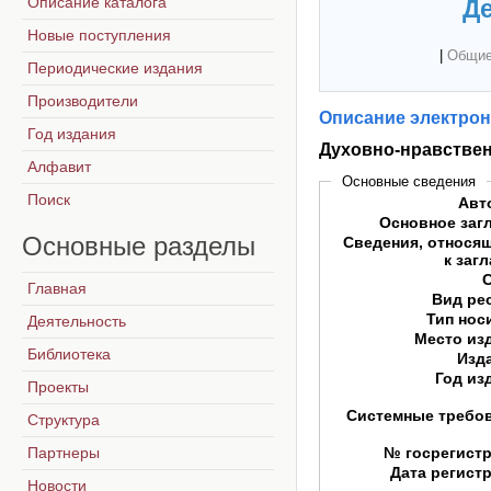
Описание каталога
Де
Новые поступления
|
Общие
Периодические издания
Производители
Описание электрон
Год издания
Духовно-нравствен
Алфавит
Основные сведения
Поиск
Авт
Основное заг
Основные
разделы
Сведения, относя
к заг
Главная
Вид ре
Тип нос
Деятельность
Место из
Библиотека
Изд
Год из
Проекты
Системные требо
Структура
Партнеры
№ госрегист
Дата регист
Новости