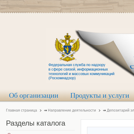
Об организации
Продукты и услуги
Главная страница
⇒
Направление деятельности
⇒
Депозитарий э
Разделы
каталога